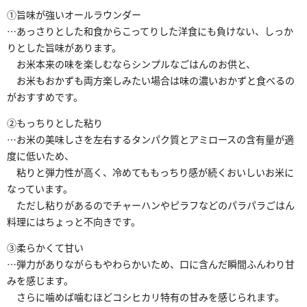
①旨味が強いオールラウンダー
…あっさりとした和食からこってりした洋食にも負けない、しっか
りとした旨味があります。
■
お米本来の味を楽しむならシンプルなごはんのお供と、
■
お米もおかずも両方楽しみたい場合は味の濃いおかずと食べるの
がおすすめです。
②もっちりとした粘り
…お米の美味しさを左右するタンパク質とアミロースの含有量が適
度に低いため、
■
粘りと弾力性が高く、冷めてももっちり感が続くおいしいお米に
なっています。
■
ただし粘りがあるのでチャーハンやピラフなどのパラパラごはん
料理にはちょっと不向きです。
③柔らかくて甘い
…弾力がありながらもやわらかいため、口に含んだ瞬間ふんわり甘
みを感じます。
■
さらに噛めば噛むほどコシヒカリ特有の甘みを感じられます。